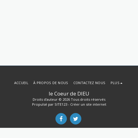
ACCUEIL
À PROPOS DE NOUS
CONTACTEZ NOUS
PLUS
le Coeur de DIEU
Droits d'auteur © 2026 Tous droits réservés
Propulsé par
SITE123
-
Créer un site internet