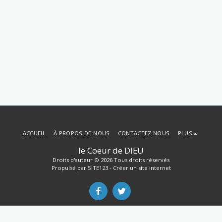
ACCUEIL
À PROPOS DE NOUS
CONTACTEZ NOUS
PLUS
le Coeur de DIEU
Droits d'auteur © 2026 Tous droits réservés
Propulsé par
SITE123
-
Créer un site internet